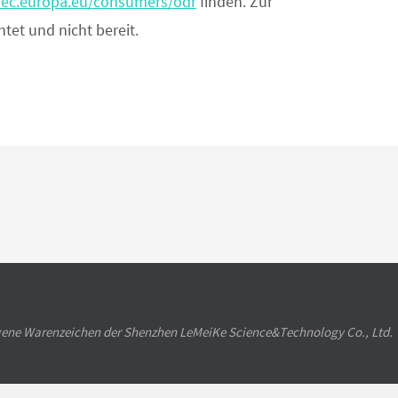
//ec.europa.eu/consumers/odr
finden. Zur
tet und nicht bereit.
agene Warenzeichen der Shenzhen LeMeiKe Science&Technology Co., Ltd.