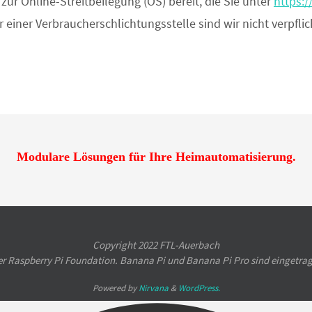
zur Online-Streitbeilegung (OS) bereit, die Sie unter
https:
einer Verbraucherschlichtungsstelle sind wir nicht verpflich
Modulare Lösungen für Ihre Heimautomatisierung.
Copyright 2022 FTL-Auerbach
er Raspberry Pi Foundation. Banana Pi und Banana Pi Pro sind eingetr
Powered by
Nirvana
&
WordPress.