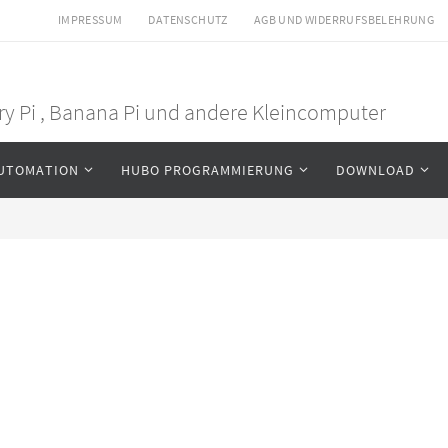
IMPRESSUM
DATENSCHUTZ
AGB UND WIDERRUFSBELEHRUNG
rry Pi , Banana Pi und andere Kleincomputer
UTOMATION
HUBO PROGRAMMIERUNG
DOWNLOAD