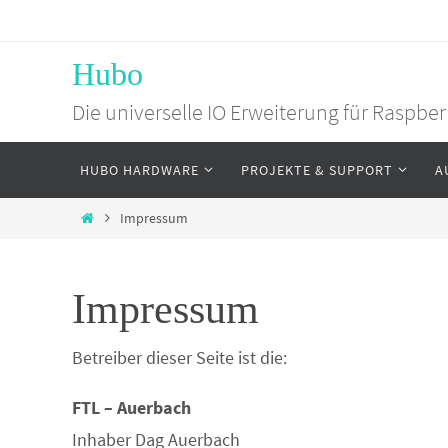
Zum
Inhalt
Hubo
springen
Die universelle IO Erweiterung für Raspbe
Zum
HUBO HARDWARE
PROJEKTE & SUPPORT
A
Inhalt
springen
Home
Impressum
Impressum
Betreiber dieser Seite ist die:
FTL – Auerbach
Inhaber Dag Auerbach