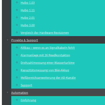
springen
Hubo 1.03
Hubo 1.11
Hubo 2.01
Hubo 3.00
Vergleich der Hardware Revisionen
Projekte & Support
Altbau – wenn es an Signalkabeln fehlt
Alarmanlage mit 26 Reedkontakten
Drehzahlmessung einer Wasserturbine
Kapazitätsmessung von Blei-Akkus
Meßbereichserweiterung der AD-Kanäle
Support
Automation
Einführung