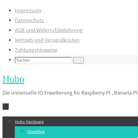
Zum
Impressum
Inhalt
Datenschutz
springen
AGB und Widerrufsbelehrung
Vertrieb und Versandkosten
Zahlungshinweise
Suchen
Suchen
nach:
Hubo
Die universelle IO Erweiterung für Raspberry Pi , Banana 
Zum
Hubo Hardware
Inhalt
Überblick