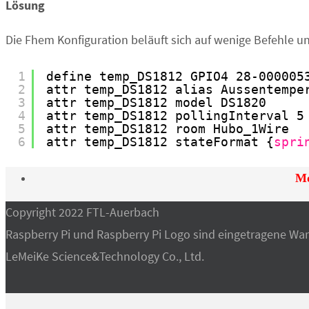
Lösung
Die Fhem Konfiguration beläuft sich auf wenige Befehle und
1
define temp_DS1812 GPIO4 28-000005
2
attr temp_DS1812 alias Aussentempe
3
attr temp_DS1812 model DS1820
4
attr temp_DS1812 pollingInterval 5
5
attr temp_DS1812 room Hubo_1Wire
6
attr temp_DS1812 stateFormat {
spri
Mo
Copyright 2022 FTL-Auerbach
Raspberry Pi und Raspberry Pi Logo sind eingetragene Wa
LeMeiKe Science&Technology Co., Ltd.