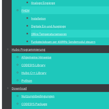
Analoge Eingänge
FHEM
Installation
Digitale Ein-und Ausgänge
1Wire Temperatursensoren
Funksteckdosen per 433MHz Sendemodul steuern
Hubo Programmierung
Allgemeine Hinweise
CODESYS Library
Hubo C++ Library
Python
Download
Nutzungsbedingungen
CODESYS Package