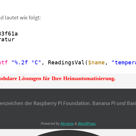
 lautet wie folgt:
33f61a
ratur
ntf
"%.2f °C"
, ReadingsVal(
$name
, 
"temper
dulare Lösungen für Ihre Heimautomatisierung.
renzeichen der Raspberry Pi Foundation. Banana Pi und Ba
Powered by
Nirvana
&
WordPress.