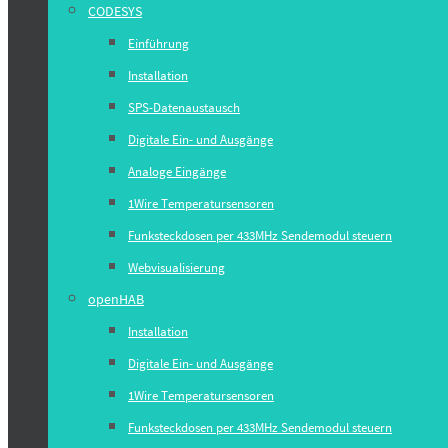
CODESYS
Einführung
Installation
SPS-Datenaustausch
Digitale Ein- und Ausgänge
Analoge Eingänge
1Wire Temperatursensoren
Funksteckdosen per 433MHz Sendemodul steuern
Webvisualisierung
openHAB
Installation
Digitale Ein- und Ausgänge
1Wire Temperatursensoren
Funksteckdosen per 433MHz Sendemodul steuern