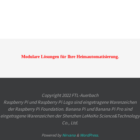
Modulare Lösungen für Ihre Heimautomatisierung.
Copyright 2022 FTL-Auerbach
Raspberry Pi und Raspberry Pi Logo sind eingetragene Warenzeichen
der Raspberry Pi Foundation. Banana Pi und Banana Pi Pro sind
eingetragene Warenzeichen der Shenzhen LeMeiKe Science&Technology
Co., Ltd.
Powered by
Nirvana
&
WordPress.