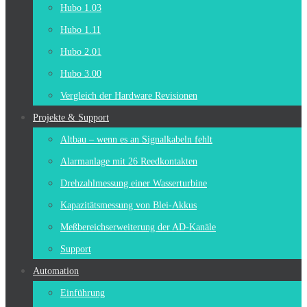
springen
Hubo 1.03
Hubo 1.11
Hubo 2.01
Hubo 3.00
Vergleich der Hardware Revisionen
Projekte & Support
Altbau – wenn es an Signalkabeln fehlt
Alarmanlage mit 26 Reedkontakten
Drehzahlmessung einer Wasserturbine
Kapazitätsmessung von Blei-Akkus
Meßbereichserweiterung der AD-Kanäle
Support
Automation
Einführung