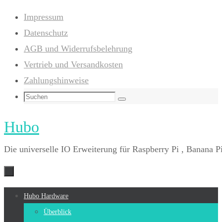
Zum
Impressum
Inhalt
Datenschutz
springen
AGB und Widerrufsbelehrung
Vertrieb und Versandkosten
Zahlungshinweise
Suchen
Suchen
nach:
Hubo
Die universelle IO Erweiterung für Raspberry Pi , Banana 
Zum
Hubo Hardware
Inhalt
Überblick